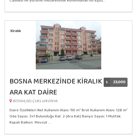
Caddesi'ne yürüme mesafesinde konumlanan bu eşsiz...
Kiralık
BOSNA MERKEZİNDE KİRALIK
₺
23,000
ARA KAT DAİRE
BOSNA,SELÇUKLU/KONYA
Daire Özellikleri Net Kullanım Alanı: 110 m² Brüt Kullanım Alanı: 128 m²
Oda Sayısı: 3+1 Bulunduğu Kat: 2 (Ara Kat) Banyo Sayısı: 1 Mutfak:
Kapalı Balkon: Mevcut ...