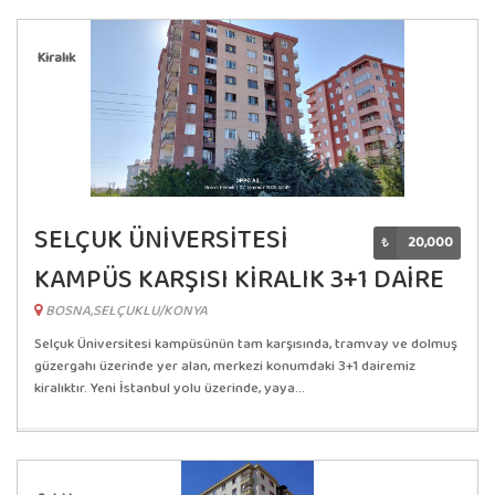
Kiralık
SELÇUK ÜNİVERSİTESİ
₺
20,000
KAMPÜS KARŞISI KİRALIK 3+1 DAİRE
BOSNA,SELÇUKLU/KONYA
Selçuk Üniversitesi kampüsünün tam karşısında, tramvay ve dolmuş
güzergahı üzerinde yer alan, merkezi konumdaki 3+1 dairemiz
kiralıktır. Yeni İstanbul yolu üzerinde, yaya...