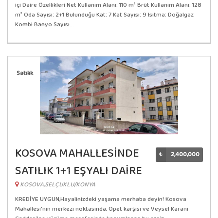
içi Daire Özellikleri Net Kullanım Alanı: 110 m² Brüt Kullanım Alanı: 128
m² Oda Sayısı: 2+1 Bulunduğu Kat: 7 Kat Sayısı: 9 Isıtma: Doğalgaz
Kombi Banyo Sayısı...
Satılık
KOSOVA MAHALLESİNDE
₺
2,400,000
SATILIK 1+1 EŞYALI DAİRE
KOSOVA,SELÇUKLU/KONYA
KREDİYE UYGUN,Hayalinizdeki yaşama merhaba deyin! Kosova
Mahallesi'nin merkezi noktasında, Opet karşısı ve Veysel Karani