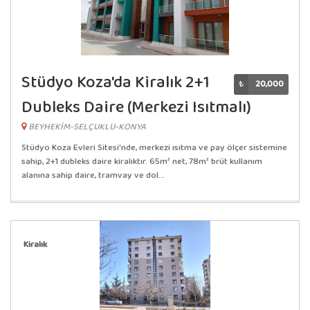
Stüdyo Koza'da Kiralık 2+1
₺
20,000
Dubleks Daire (Merkezi Isıtmalı)
BEYHEKİM-SELÇUKLU-KONYA
Stüdyo Koza Evleri Sitesi'nde, merkezi ısıtma ve pay ölçer sistemine
sahip, 2+1 dubleks daire kiralıktır. 65m² net, 78m² brüt kullanım
alanına sahip daire, tramvay ve dol...
Kiralık