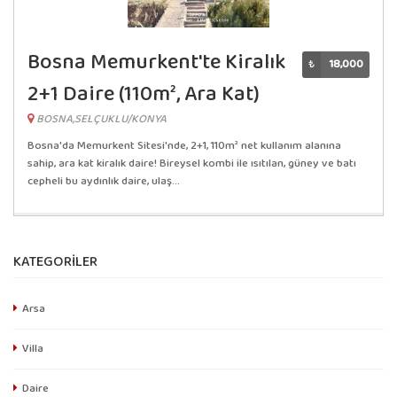
Bosna Memurkent'te Kiralık
₺
18,000
2+1 Daire (110m², Ara Kat)
BOSNA,SELÇUKLU/KONYA
Bosna'da Memurkent Sitesi'nde, 2+1, 110m² net kullanım alanına
sahip, ara kat kiralık daire! Bireysel kombi ile ısıtılan, güney ve batı
cepheli bu aydınlık daire, ulaş...
KATEGORİLER
Arsa
Villa
Daire